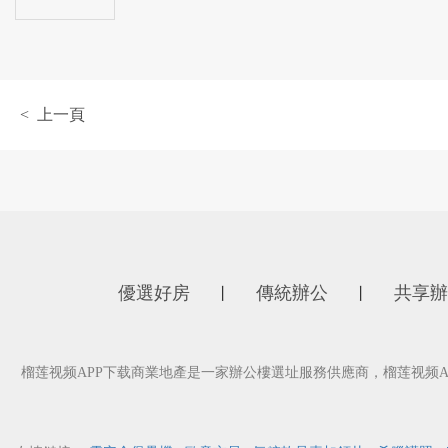
< 上一頁
優選好房
傳統辦公
共享辦
丨
丨
榴莲视频APP下载商業地產是一家辦公樓選址服務供應商，榴莲视频