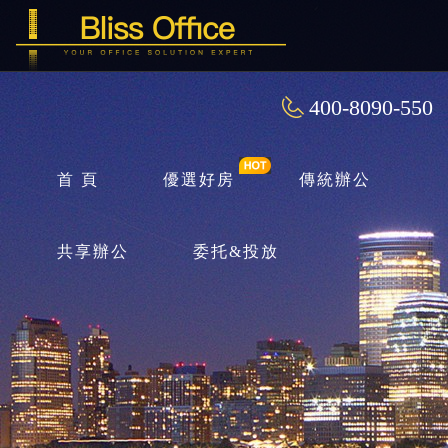
400-8090-550
首 頁
優選好房
傳統辦公
共享辦公
委托&投放