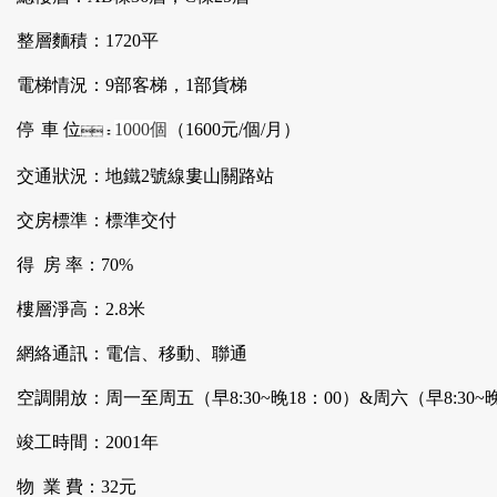
整層麵積：
1720平
電梯情況：
9部客梯，1部貨梯
停
車 位
1000個
（
1600元/個/月）
：
交通狀況：地鐵
2號線
婁山關路站
交房標準：標準交付
得 房 率：70%
樓層淨高：
2.8
米
網絡通訊：電信、移動、聯通
空調開放：周一至周五（早
8:30~晚18：00）&周六
（早
8:30~晚
竣工時間：
2001
年
物
業 費：32元