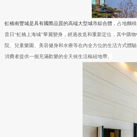
虹橋南豐城是具有國際品質的高端大型城市綜合體，
占地麵積
昔日“虹橋上海城”華麗變身，經過改造和重新定位，其中購物
院、兒童樂園、美容健身和水療等在內全方位的生活方式體驗品
消費者提供一個充滿歡樂的全天候生活樞紐地帶。