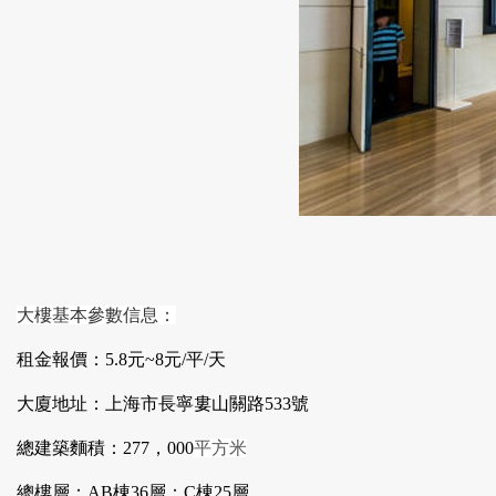
大樓基本參數信息：
租金報價：
5.8
元
~8
元
/平/天
大廈地址：上海市長寧婁山關路
533
號
總建築麵積：
277，000
平方米
總樓層：
AB棟36層；C棟25層