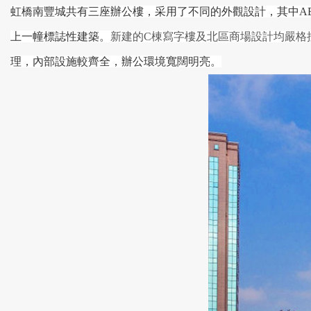
虹橋南豐城共有三座辦公樓，采用了不同的外觀設計，其中AB兩
上一幢標誌性建築。
新建的C棟寫字樓及北區商場設計均嚴格按照
理，內部設施較齊全，辦公環境寬闊明亮。