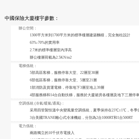
中國保險大廈樓宇參數：
辦公空間：
1300平方米到1700平方米的標準樓層建築麵積，完全無柱設計
63%-70%的實用率
2.7米的標準樓層室內淨高
辦公樓層荷載為2.5KN/m2
電梯係統：
5部高區客梯，服務停靠大堂、22層至38層
6部低區客梯，服務停靠大堂、5層至21層
1部消防及貨運電梯，停靠地下3層至地上39層
4部服務梯和14台自動扶梯，服務於大廈裙房各樓層及地下三層停
空調係統 (冷氣/暖氣/通風)：
采用四管製恒溫中央變風量空調係統，夏季保持在23℃±1℃，冬季
3台美國TRANE離心式冷凍機組，分別為2台1000RT和1台500RT
電力係統：
兩路獨立的10千伏市電接入