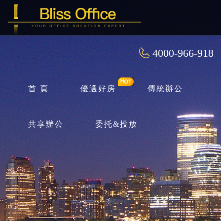
4000-966-918
首 頁
優選好房
傳統辦公
共享辦公
委托&投放