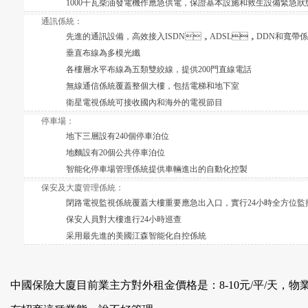
1000千瓦柴油發電機作應急供電，保證基本設施和救生設備緊急
通訊係統：
先進的通訊設備，高效接入ISDN，ADSL，DDN和寬帶
垂直布線為多模光纖
各樓層水平布線為五類雙絞線，提供200門直線電話
無線通信係統覆蓋整個大樓，包括電梯和地下室
衛星電視係統可接收國內和海外的電視節目
停車場：
地下三層設有240個停車泊位
地麵設有20個公共停車泊位
智能化停車場管理係統提供車輛進出的自動化控製
保安及大廈管理係統：
閉路電視監視係統覆蓋大樓重要應急出入口，實行24小時全方位監
保安人員對大樓進行24小時巡查
采用最先進的美國江森智能化自控係統
中國保險大廈目前業主方對外租金價格是：8-10元/平/天，物