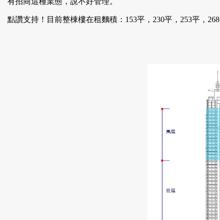
有招商這種業態，說不好管理。
點讚支持！目前整棟樓在租麵積：153平，230平，253平，268平