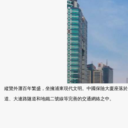
縱覽外灘百年繁盛，坐擁浦東現代文明。中國保險大廈
道、大連路隧道和地鐵二號線等完善的交通網絡之中。