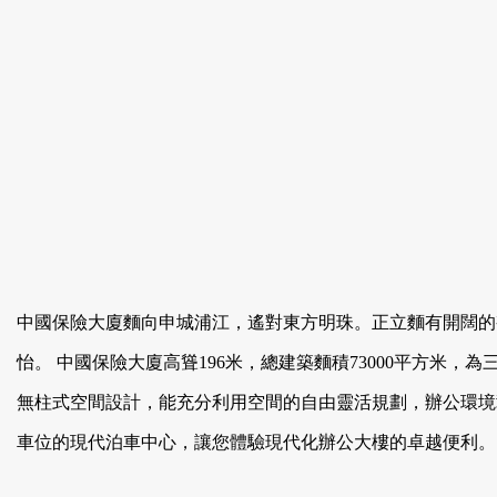
中國保險大廈麵向申城浦江，遙對東方明珠。正立麵有開闊的
怡。 中國保險大廈高聳196米，總建築麵積73000平方米
無柱式空間設計，能充分利用空間的自由靈活規劃，辦公環境彰
車位的現代泊車中心，讓您體驗現代化辦公大樓的卓越便利。