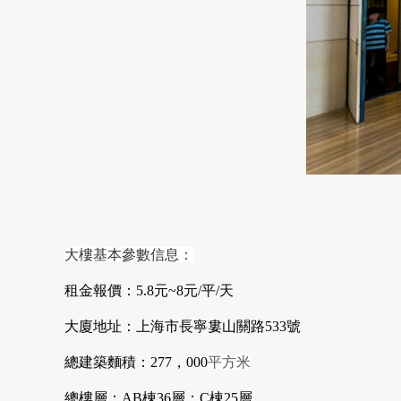
大樓基本參數信息：
租金報價：
5.8
元
~8
元
/平/天
大廈地址：上海市長寧婁山關路
533
號
總建築麵積：
277，000
平方米
總樓層：
AB棟36層；C棟25層