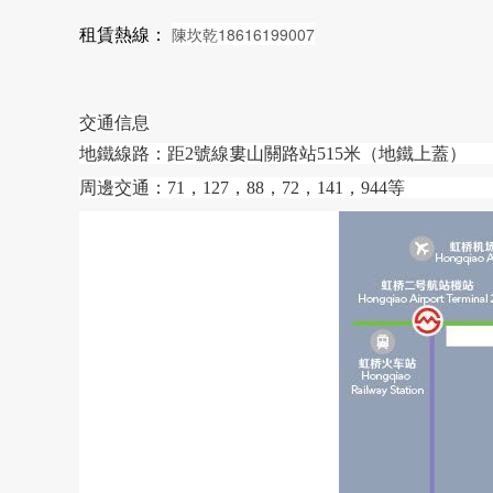
陳坎乾18616199007
租賃熱線：
交通信息
地鐵線路：距2號線婁山關路站515米（地鐵上蓋）
周邊交通：71，127，88，72，141，944等