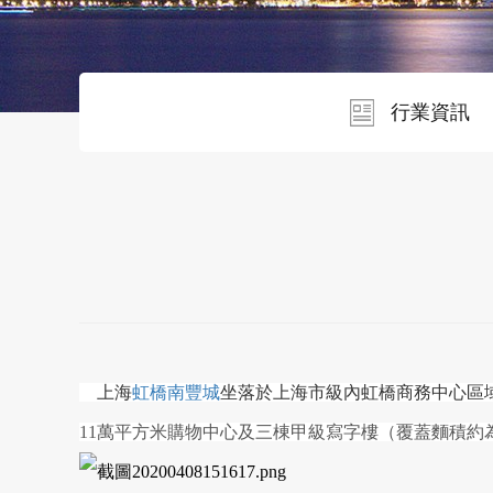
行業資訊
上海
虹橋南豐城
坐落於上海市級內虹橋商務中心區域核
11萬平方米購物中心及三棟甲級寫字樓（覆蓋麵積約為1