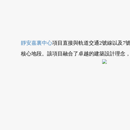
靜安嘉裏中心
項目直接與軌道交通2號線以及7號線相
核心地段。該項目融合了卓越的建築設計理念