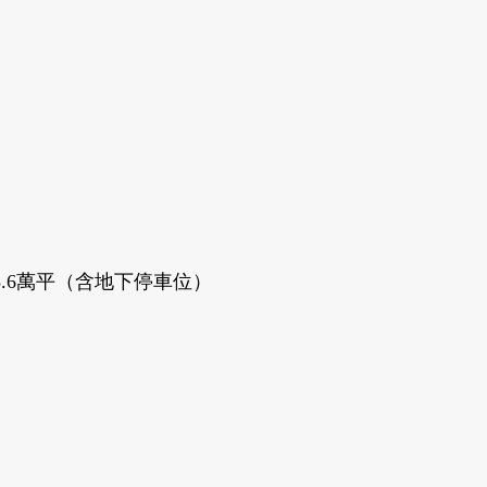
，地下13.6萬平（含地下停車位）