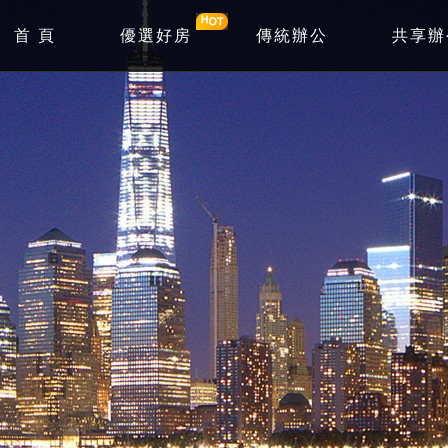
首 頁
優選好房
傳統辦公
共享辦