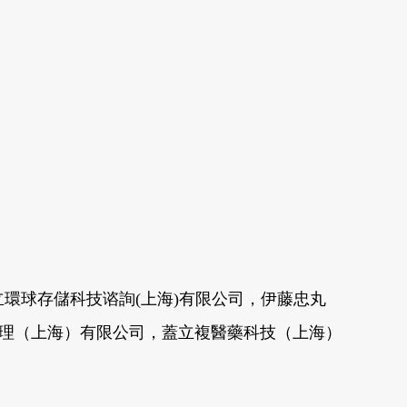
，日立環球存儲科技谘詢(上海)有限公司，伊藤忠丸
管理（上海）有限公司，蓋立複醫藥科技（上海）