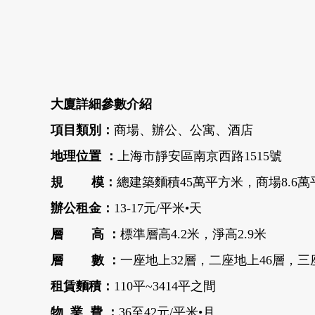
大廈詳細參數介紹
項目類別：
商場、辦公、公寓、酒店
地理位置 ：
上海市靜安區南京西路1515號
規 模：
總建築麵積45萬平方米，商場8.6萬平
辦公租金：
13-17元/平米•天
層 高 ：
標準層高4.2米，淨高2.9米
層 數 ：
一座地上32層，二座地上46層，
租賃麵積：
110平~3414平之間
物 業 費 ：
36至42元/平米•月