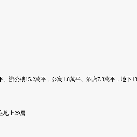
、辦公樓15.2萬平，公寓1.8萬平、酒店7.3萬平
三座地上29層