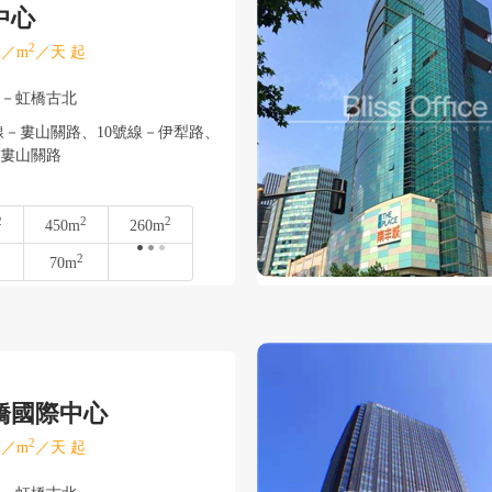
中心
2
／m
／天 起
寧－虹橋古北
線－婁山關路、10號線－伊犁路、
－婁山關路
2
2
2
450m
260m
2
70m
橋國際中心
2
／m
／天 起