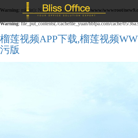
Warning
: mkdir(): No space left on device in
/www/wwwroot/new9.c
Warning
: file_put_contents(./cachefile_yuan/hbfpa.com/cache/05/36a37
榴莲视频APP下载,榴莲视频W
污版