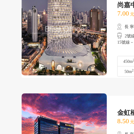
尚嘉
7.00
元
長 
2號
15號線
450m
2
50m
金虹
8.50
元