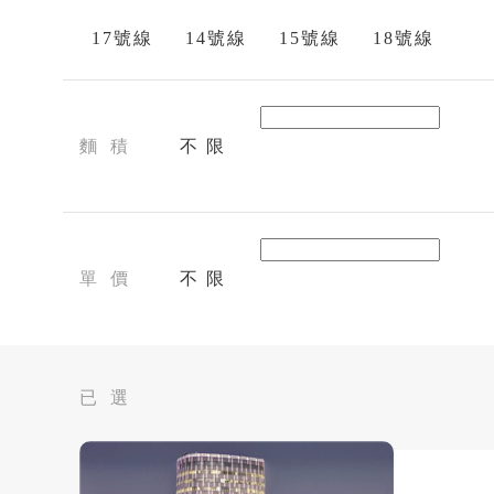
17號線
14號線
15號線
18號線
麵 積
不 限
單 價
不 限
已 選