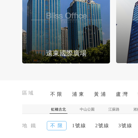
遠東國際廣場
區域
不 限
浦 東
黃 浦
盧 灣
虹橋古北
中山公園
江蘇路
淞
地 鐵
不 限
1號線
2號線
3號線