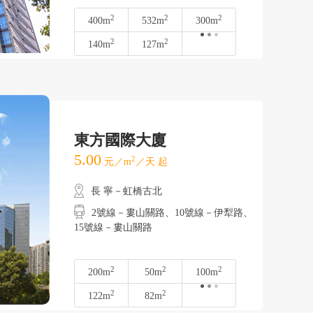
2
2
2
400m
532m
300m
2
2
140m
127m
東方國際大廈
5.00
2
元／m
／天 起
長 寧－虹橋古北
2號線－婁山關路、10號線－伊犁路、
15號線－婁山關路
2
2
2
200m
50m
100m
2
2
122m
82m