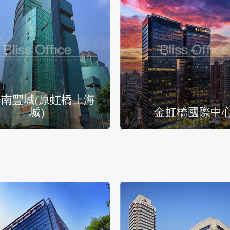
南豐城(原虹橋上海
城)
金虹橋國際中