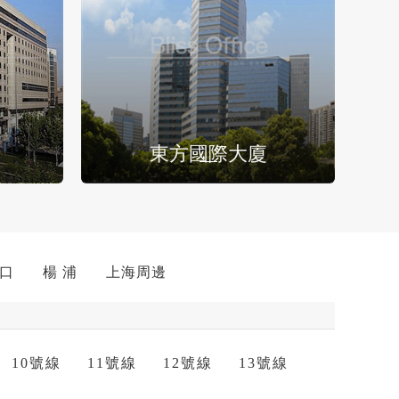
東方國際大廈
 口
楊 浦
上海周邊
10號線
11號線
12號線
13號線