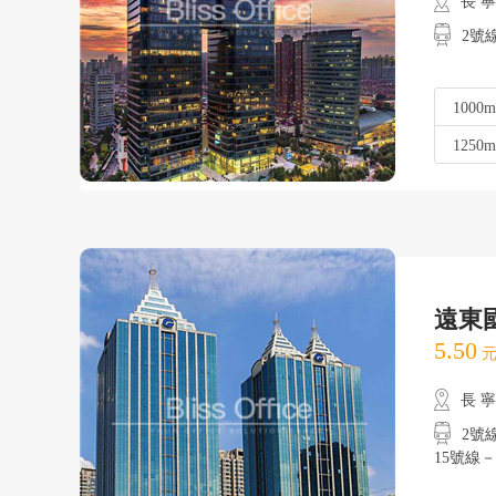
長 
2號
1000m
1250m
遠東
5.50
元
長 
2號
15號線