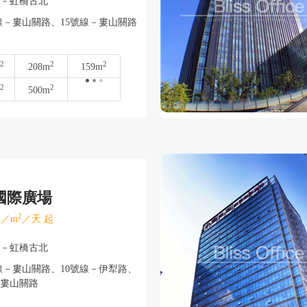
寧－虹橋古北
線－婁山關路、15號線－婁山關路
2
2
2
208m
159m
2
2
500m
國際廣場
2
／m
／天 起
寧－虹橋古北
線－婁山關路、10號線－伊犁路、
－婁山關路