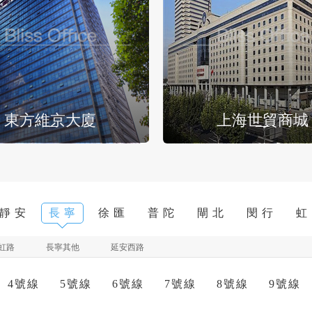
東方維京大廈
上海世貿商城
靜 安
長 寧
徐 匯
普 陀
閘 北
閔 行
虹
虹路
長寧其他
延安西路
4號線
5號線
6號線
7號線
8號線
9號線