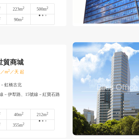
2
2
2
223m
500m
2
2
90m
世貿商城
2
／m
／天 起
寧－虹橋古北
號線－伊犁路、15號線－紅寶石路
2
2
2
40m
212m
2
2
355m