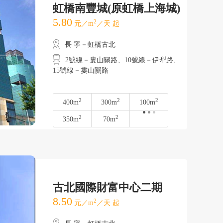
虹橋南豐城(原虹橋上海城)
5.80
2
元／m
／天 起
長 寧－虹橋古北
2號線－婁山關路、10號線－伊犁路、
15號線－婁山關路
2
2
2
400m
300m
100m
2
2
350m
70m
古北國際財富中心二期
8.50
2
元／m
／天 起