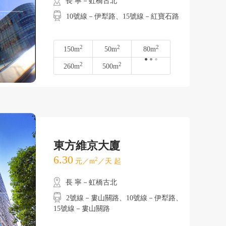
長 寧－虹橋古北
10號線－伊犁路、15號線－紅寶石路
2
2
2
150m
50m
80m
2
2
260m
500m
東方維京大廈
6.30
2
元／m
／天 起
長 寧－虹橋古北
2號線－婁山關路、10號線－伊犁路、
15號線－婁山關路