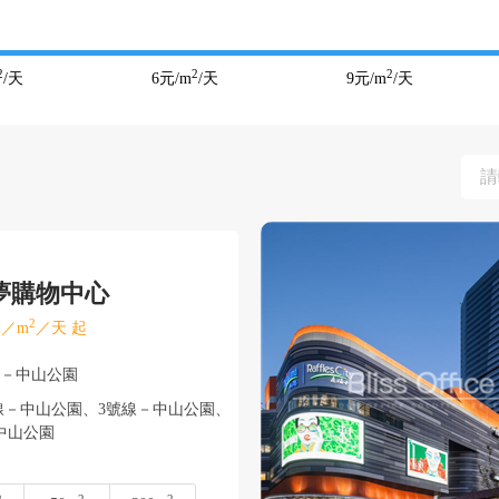
2
2
2
/天
6
元/m
/天
9
元/m
/天
夢購物中心
2
／m
／天 起
寧－中山公園
－中山公園、3號線－中山公園、
中山公園