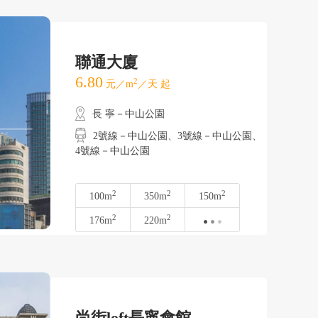
聯通大廈
6.80
2
元／m
／天 起
長 寧－中山公園
2號線－中山公園、3號線－中山公園、
4號線－中山公園
2
2
2
100m
350m
150m
2
2
176m
220m
尚街loft長寧會館