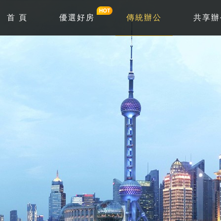
首 頁
優選好房
傳統辦公
共享辦