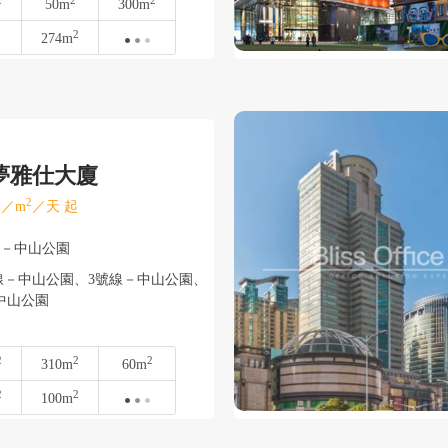
2
2
2
50m
300m
2
274m
夢雅仕大廈
2
／m
／天 起
寧－中山公園
－中山公園、3號線－中山公園、
中山公園
2
2
2
310m
60m
2
2
100m