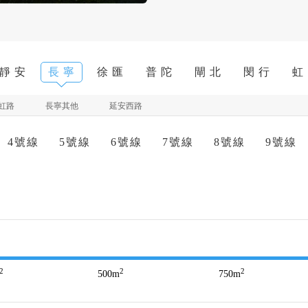
靜 安
長 寧
徐 匯
普 陀
閘 北
閔 行
虹
虹路
長寧其他
延安西路
4號線
5號線
6號線
7號線
8號線
9號線
2
2
2
500
m
750
m