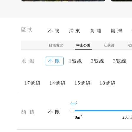
區域
不 限
浦 東
黃 浦
盧 灣
虹橋古北
中山公園
江蘇路
淞
地 鐵
不 限
1號線
2號線
3號線
17號線
14號線
15號線
18號線
2
0m
麵 積
不 限
2
0
m
250
m