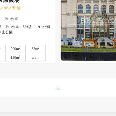
2
／m
／天 起
寧－中山公園
－中山公園、3號線－中山公園、
中山公園
2
2
2
200m
88m
2
2
120m
1