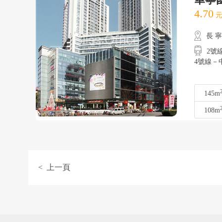
4.70
元
長 
2號線
4號線－
145m
108m
< 上一頁