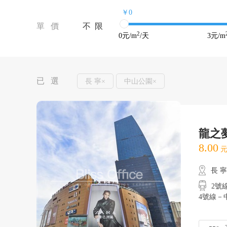
￥0
單 價
不 限
2
0
元/m
/天
3
元/m
已 選
長 寧×
中山公園×
龍之
8.00
元
長 
2號線
4號線－