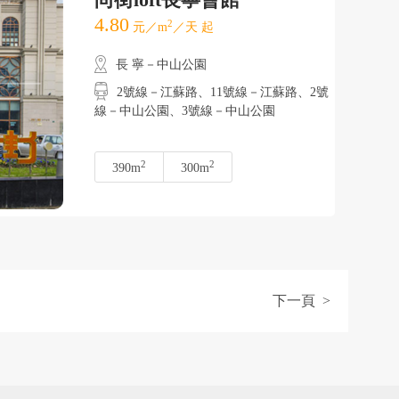
4.80
2
元／m
／天 起
長 寧－中山公園
2號線－江蘇路、11號線－江蘇路、2號
線－中山公園、3號線－中山公園
2
2
390m
300m
下一頁 >