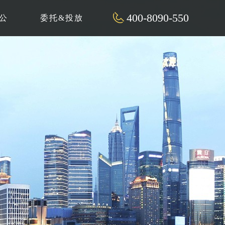
400-8090-550
公
委托&投放