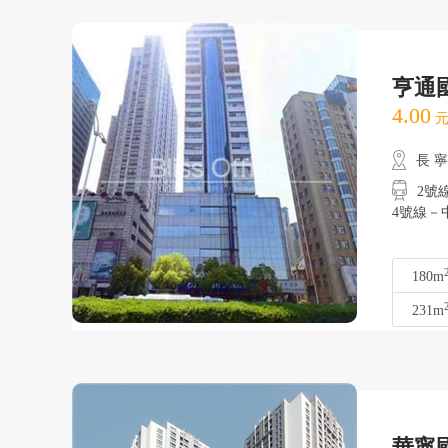
亨通
4.00
元
長 
2號線
4號線－中
180m
231m
華寧