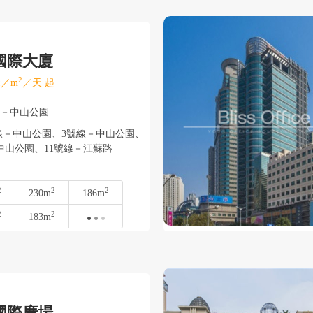
國際大廈
2
／m
／天 起
寧－中山公園
－中山公園、3號線－中山公園、
山公園、11號線－江蘇路
2
2
2
230m
186m
2
2
183m
國際廣場