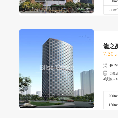
550m
2
80m
龍之
7.30
元
長 
2號線
4號線－
200m
150m