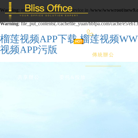
Warning
: mkdir(): No space left on device in
/www/wwwroot/new9.c
Warning
: file_put_contents(./cachefile_yuan/hbfpa.com/cache/e5/eb134
400-8090-660
榴莲视频APP下载,榴莲视频W
视频APP污版
首 頁
優選好房
傳統辦公
共享辦公
委托&投放