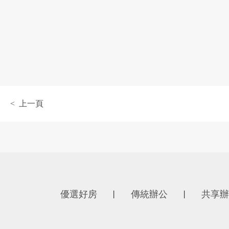
< 上一頁
優選好房
傳統辦公
共享辦
丨
丨