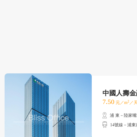
中國人壽金
7.50
2
元／m
／天
浦 東－陸家嘴
14號線－浦