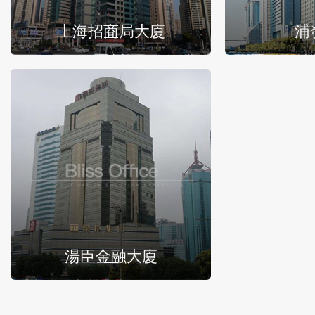
上海招商局大廈
浦
湯臣金融大廈