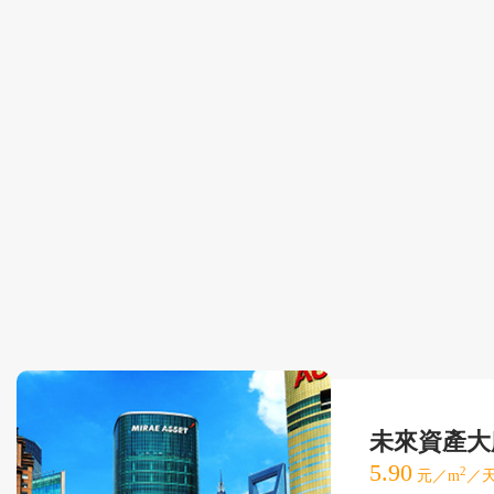
未來資產大
5.90
2
元／m
／天