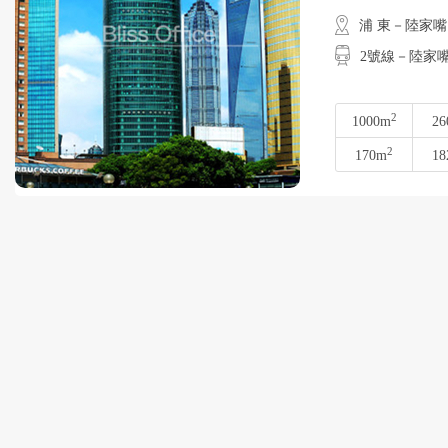
浦 東－陸家嘴
2號線－陸家
2
1000m
26
2
170m
18