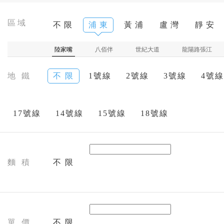
區域
不 限
浦 東
黃 浦
盧 灣
靜 安
陸家嘴
八佰伴
世紀大道
龍陽路張江
地 鐵
不 限
1號線
2號線
3號線
4號線
17號線
14號線
15號線
18號線
麵 積
不 限
單 價
不 限