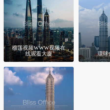
榴莲视频WWW视频在
线观看大廈
環球