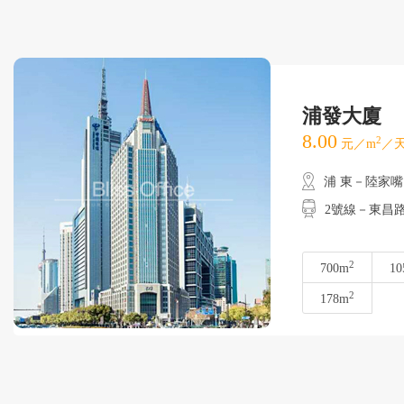
浦發大廈
8.00
2
元／m
／天
浦 東－陸家嘴
2號線－東昌
2
700m
10
2
178m