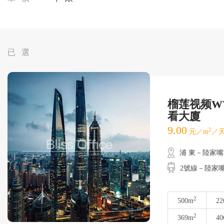
已 選
榴莲视频W
看大廈
9.00
2
元／m
／天
浦 東－陸家嘴
2號線－陸家
2
500m
22
2
369m
40