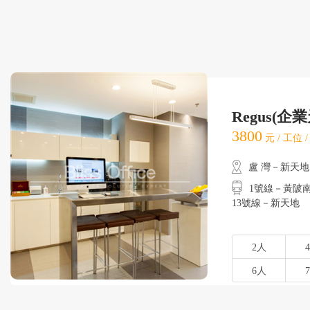
Regus(企
3800
元 / 工位 
盧 灣－新天地
1號線－黃陂南路
13號線－新天地
2人
6人