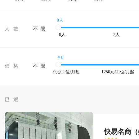
0人
人 數
不 限
0
人
3
人
￥0
價 格
不 限
0
元/工位/月起
1250
元/工位/月起
已 選
快易名商（