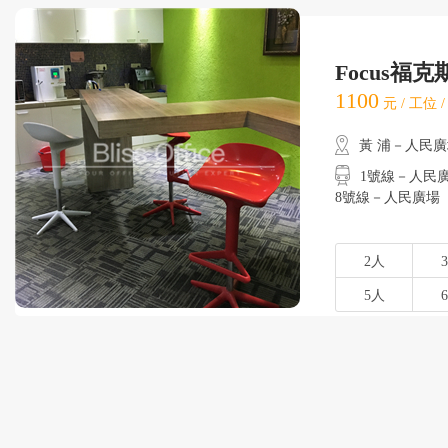
Focus福
1100
元 / 工位 
黃 浦－人民
1號線－人民廣場
8號線－人民廣場
2人
5人