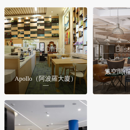
氪空間(
Apollo（阿波羅大廈）