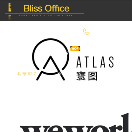
400-8090-550
首 頁
優選好房
傳統辦公
共享辦公
委托&投放