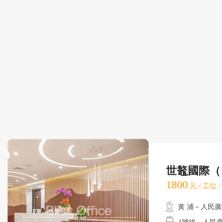
世鼇國際（
1800
元 / 工位 
黃 浦－人民