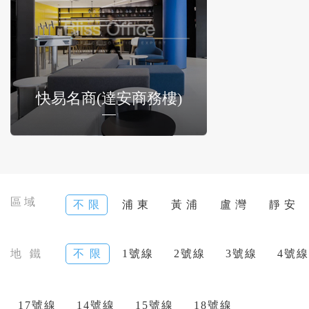
快易名商(達安商務樓)
區域
不 限
浦 東
黃 浦
盧 灣
靜 安
地 鐵
不 限
1號線
2號線
3號線
4號線
17號線
14號線
15號線
18號線