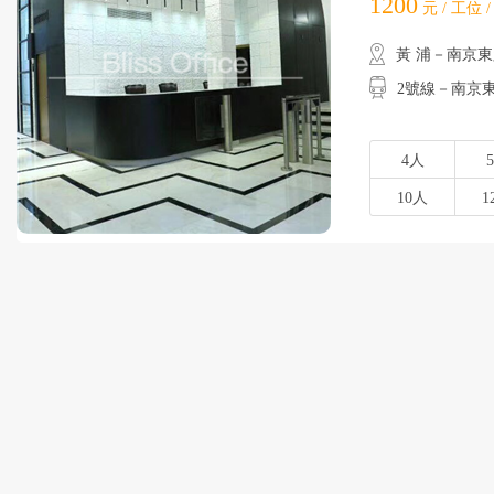
1200
元 / 工位 
黃 浦－南京
2號線－南京東路
4人
10人
1