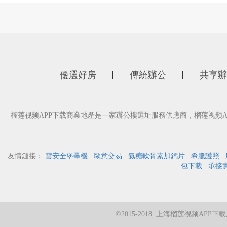
優選好房
傳統辦公
共享辦
丨
丨
榴莲视频APP下载商業地產是一家辦公樓選址服務供應商，榴莲视频A
友情鏈接：
雲安全堡壘機
歐意交易
氨糖軟骨素加鈣片
希臘護照
包下載
承接
©2015-2018 上海榴莲视频A