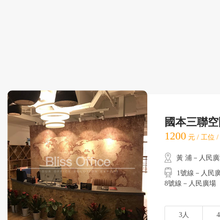
國本三聯空間
1200
元 / 工位 
黃 浦－人民
1號線－人民廣場
8號線－人民廣場
3人