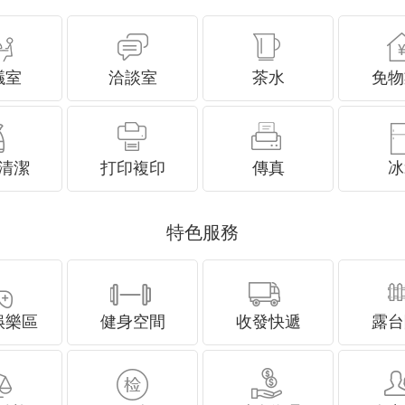
議室
洽談室
茶水
免物
清潔
打印複印
傳真
冰
特色服務
娛樂區
健身空間
收發快遞
露台