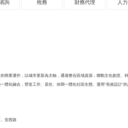
谘詢
稅務
財務代理
人力
運作，以城市更新為主軸，通過整合區域資源，聯動文化創意、科技
園區的一體化融合，營造工作、居住、休閑一體化社區生態。運用“長效設計”的
、河。安西路