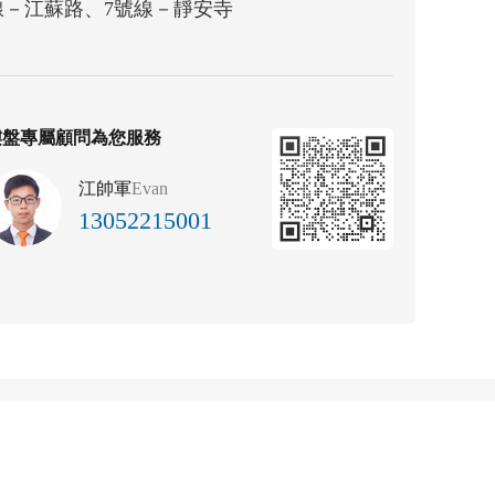
線－江蘇路、7號線－靜安寺
樓盤專屬顧問為您服務
江帥軍
Evan
13052215001