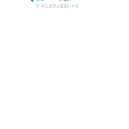
長 寧江蘇路愚園路546號