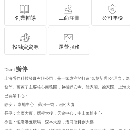
創業輔導
工商注冊
公司年檢
投融資資源
運營服務
辦伴
Distrii
上海辦伴科技發展有限公司，是一家專注於打造“智慧新辦公”理念，為
務等。覆蓋了主要核心商務圈，包括靜安寺、陸家嘴、徐家匯、上海火車站
已開業中心：
靜安： 嘉地中心，蘇河一號，逸閣大廈
長寧：文廣大廈，攜程大樓，天會中心，中山萬博中心
徐匯：恒隆港匯廣場，森本大廈，漕河涇科創大樓