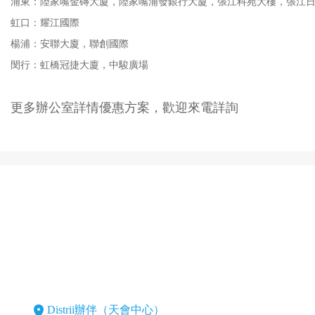
浦東：陸家嘴金磚大廈，陸家嘴浦發銀行大廈，張江科苑大樓，張
虹口：耀江國際
楊浦：安聯大廈，聯創國際
閔行：虹橋冠捷大廈，中駿廣場
更多辦公室詳情優惠方案，歡迎來電詳詢
Distrii辦伴（天會中心）