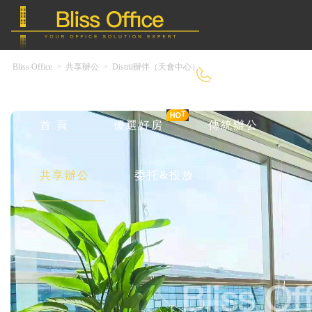
Bliss Office
>
共享辦公
>
Distrii辦伴（天會中心）
4000-966-918
首 頁
優選好房
傳統辦公
共享辦公
委托&投放