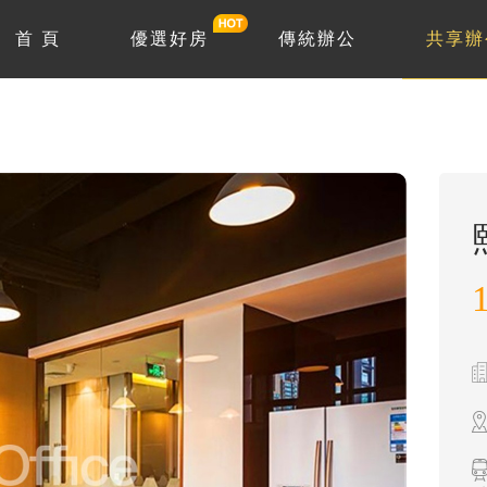
首 頁
優選好房
傳統辦公
共享辦