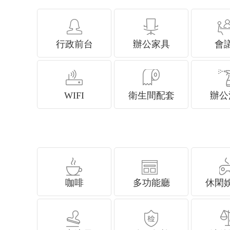
行政前台
辦公家具
會
WIFI
衛生間配套
辦公
咖啡
多功能廳
休閑