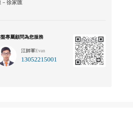
線－徐家匯
樓盤專屬顧問為您服務
江帥軍
Evan
13052215001