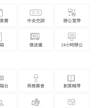
業費
中央空調
辦公寬帶
箱
微波爐
24小時辦公
陽台
商務聚會
創業輔導