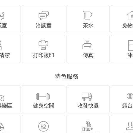
議室
洽談室
茶水
免物
清潔
打印複印
傳真
冰
特色服務
娛樂區
健身空間
收發快遞
露台