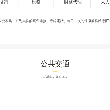
谘詢
稅務
財務代理
人力
、直到桌位的寬帶連接、專線電話、每日一次的保潔服務)創新IT係統
公共交通
Public transit