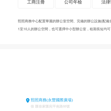
工商注冊
公司年檢
法律
熙照商務中心配置華麗的辦公室空間、完備的辦公設施(配備全套家具
1至10人的辦公空間，也可選擇中小型辦公室，租期長短均可
熙照商務(永豐國際廣場)
徐 匯徐家匯宛平南路88號