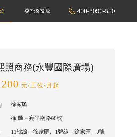
400-8090-550
公
委托&投放
熙照商務(永豐國際廣場)
1200
元/工位/月起
徐家匯
徐 匯－宛平南路88號
11號線－徐家匯、1號線－徐家匯、9號