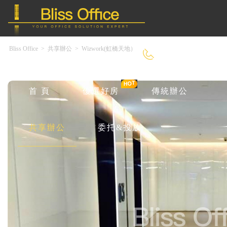
Bliss Office
>
共享辦公
>
Wizwork(虹橋天地）
4000-966-918
首 頁
優選好房
傳統辦公
共享辦公
委托&投放