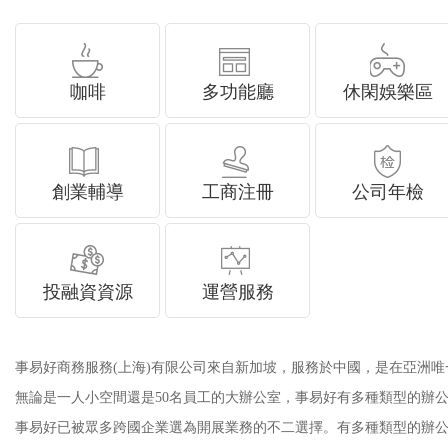
咖啡
多功能廳
休閑娛樂區
創業輔導
工商注冊
公司年檢
投融資資源
運營服務
事易好商務服務
(上海)有限公司
來自新加坡，服務於中國，
是在亞洲唯一
無論是一人小空間還是
50名員工的大辦公室，事易好有多種類型的辦公室
事易好已被眾多跨國企業選為開展業務的不二選擇。有多種類型的辦公室供您