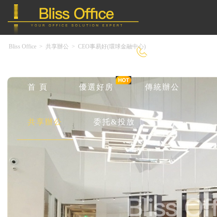
Bliss Office
>
共享辦公
>
CEO事易好(環球金融中心)
400-8090-550
首 頁
優選好房
傳統辦公
共享辦公
委托&投放