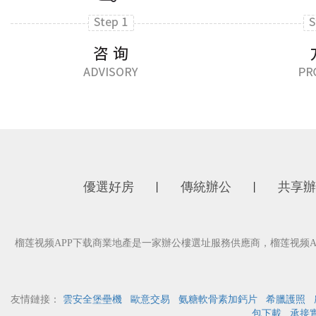
優選好房
傳統辦公
共享辦
丨
丨
榴莲视频APP下载商業地產是一家辦公樓選址服務供應商，榴莲视频
友情鏈接：
雲安全堡壘機
歐意交易
氨糖軟骨素加鈣片
希臘護照
包下載
承接