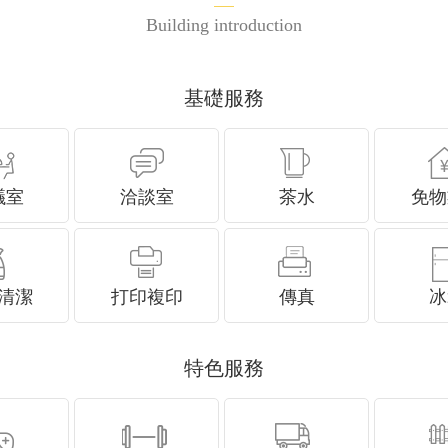
Building introduction
基礎服務
議室
洽談室
茶水
免物
清潔
打印複印
傳真
冰
特色服務