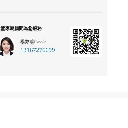
樓盤專屬顧問為您服務
楊亦晗
Cassie
13167276699