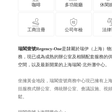
咖啡
多功能廳
休閑
工商注冊
公司年檢
法律
瑞閣壹號Regency-One
是隸屬於瑞伊（上海）物業管
務，現已成為成熟的辦公室及相關配套服務的
空間，以及最新開業的上海瑞閣·北外灘中心。
坐擁黃金地段，瑞閣壹號商務中心現已擁有上海浦
括服務式辦公室、傳統辦公室、會議設施、
鬆。