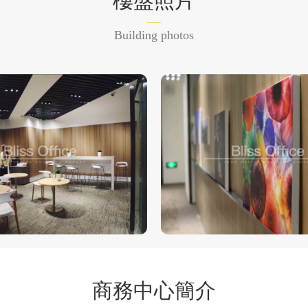
樓盤照片
Building photos
商務中心簡介