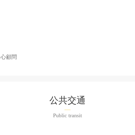
中心顧問
公共交通
Public transit