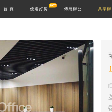
首 頁
優選好房
傳統辦公
共享辦