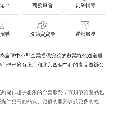
陽台
商務聚會
創業輔導
招聘
投融資資源
運營服務
。旨在為全球中小型企業提供完善的創業綠色通道服
商務中心現已擁有上海和北京四個中心的高品質辦公
，能夠提供超乎想象的全套服務，五類優質產品包
號力臻提供更高的品質、更優的服務以及更多的輕