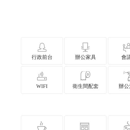
行政前台
辦公家具
會
WIFI
衛生間配套
辦公