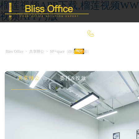
榴莲视频APP下载,榴莲视频W
视频APP污版
4000-966-918
Bliss Office
>
共享辦公
>
SP+space（白金灣廣場）
首 頁
優選好房
傳統辦公
共享辦公
委托&投放