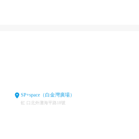
SP+space（白金灣廣場）
虹 口北外灘海平路18號