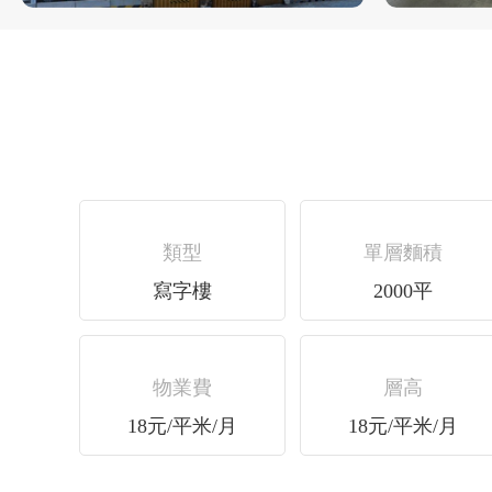
類型
單層麵積
寫字樓
2000平
物業費
層高
18元/平米/月
18元/平米/月