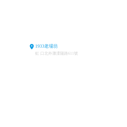
1933老場坊
虹 口北外灘溧陽路611號