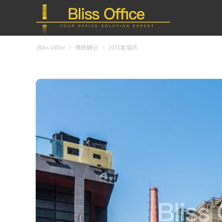
Bliss Office
>
傳統辦公
>
1933老場坊