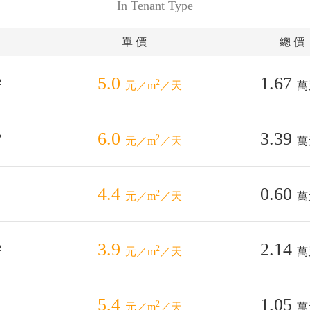
In Tenant Type
單 價
總 價
5.0
1.67
2
2
元／m
／天
萬
6.0
3.39
2
2
元／m
／天
萬
4.4
0.60
2
元／m
／天
萬
3.9
2.14
2
2
元／m
／天
萬
5.4
1.05
2
元／m
／天
萬