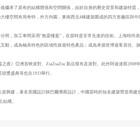
聚區後繼承了原有的結構體係和空間關係，由於自身的曆史背景和建築特質
樓空間布局奇特，外方內園，東南西北4棟建築圍成的四方形廠區與中間一
，加工車間采用“無梁樓蓋”，在當時是非常先進的技術。上海時尚表演、發布、
，成為極具特色的區域性旅遊特色產品；成為承接世博遊客居住、旅遊
夜》亞洲首映派對、ZsaZsaZsu 新品發布及派對。此外阿迪達斯2008年
英頒獎盛典等也在1933舉行。
工部局出資興建，著名英國設計師巴爾弗斯設計，中國當時的知名建築
土結構。