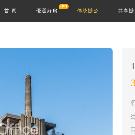
首 頁
優選好房
傳統辦公
共享辦