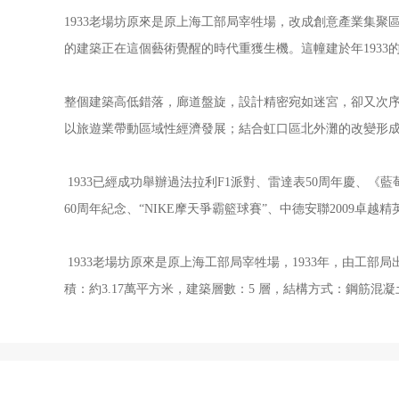
1933老場坊原來是原上海工部局宰牲場，改成創意產業集
的建築正在這個藝術覺醒的時代重獲生機。這幢建於年1933的大
整個建築高低錯落，廊道盤旋，設計精密宛如迷宮，卻又次序分明
以旅遊業帶動區域性經濟發展；結合虹口區北外灘的改變形成互動
1933已經成功舉辦過法拉利F1派對、雷達表50周年慶、《藍莓之
60周年紀念、“NIKE摩天爭霸籃球賽”、中德安聯2009卓越精
1933老場坊原來是原上海工部局宰牲場，1933年，由
積：約3.17萬平方米，建築層數：5 層，結構方式：鋼筋混凝