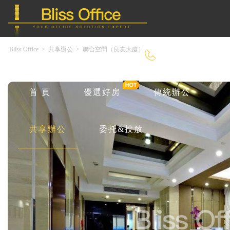
Bliss Office
>
共享辦公
>
聯合空間（良友大廈）
400-8090-550
首 頁
優選好房
傳統辦公
共享辦公
委托&投放