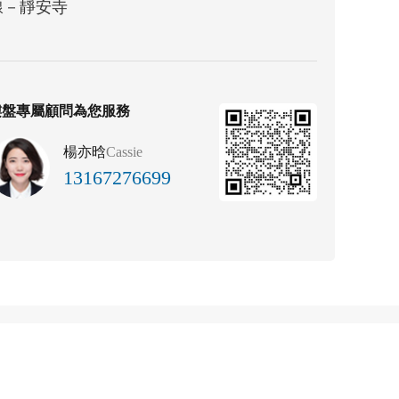
線－靜安寺
樓盤專屬顧問為您服務
楊亦晗
Cassie
13167276699