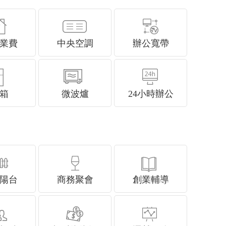
業費
中央空調
辦公寬帶
箱
微波爐
24小時辦公
陽台
商務聚會
創業輔導