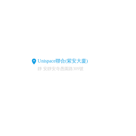
Unispace聯合(紫安大廈)
靜 安靜安寺愚園路309號