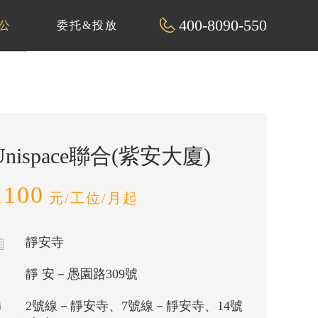
400-8090-550
公
委托&投放
Unispace聯合(紫安大廈)
1100
元/工位/月起
靜安寺
靜 安－愚園路309號
2號線－靜安寺、7號線－靜安寺、14號