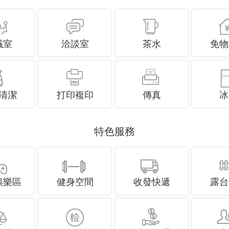
議室
洽談室
茶水
免物
清潔
打印複印
傳真
冰
特色服務
娛樂區
健身空間
收發快遞
露台