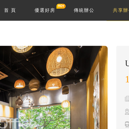
首 頁
優選好房
傳統辦公
共享辦