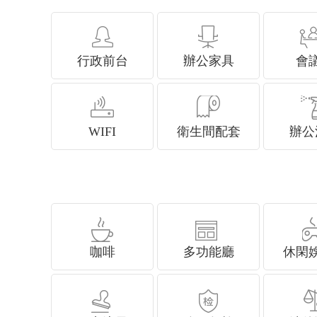
行政前台
辦公家具
會
WIFI
衛生間配套
辦公
咖啡
多功能廳
休閑