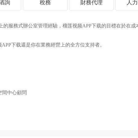
谘詢
稅務
財務代理
人力
服務式辦公室管理經驗，榴莲视频APP下载的目標在於在成本日益增
视频APP下载還是你在業務經營上的全方位支持者。
聯合空間中心顧問