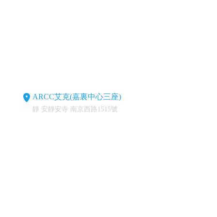
ARCC艾克(嘉裏中心三座)
靜 安靜安寺 南京西路1515號