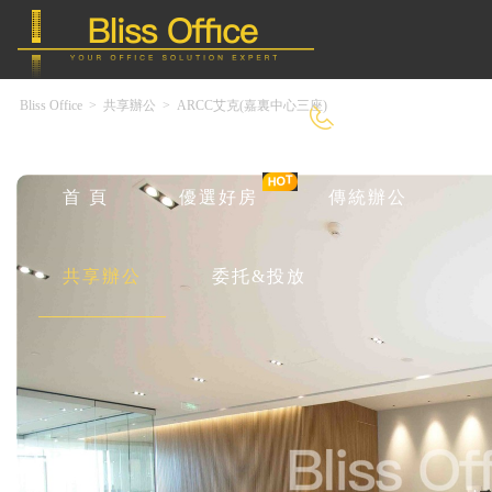
Bliss Office
>
共享辦公
>
ARCC艾克(嘉裏中心三座)
400-8090-550
首 頁
優選好房
傳統辦公
共享辦公
委托&投放