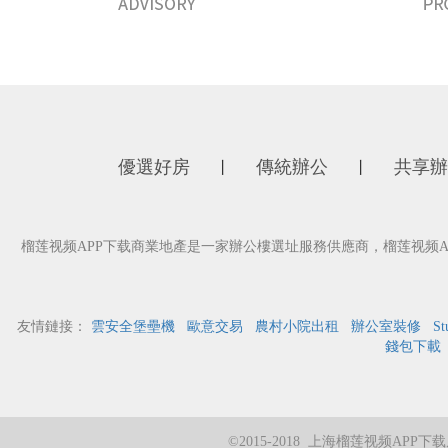
優選好房
傳統辦公
共享辦
丨
丨
榴莲视频APP下载商業地產是一家辦公樓選址服務供應商，榴莲视频A
友情鏈接：
雲安全堡壘機
歐意交易
農村小院出租
辦公室裝修
St
錢包下載
©2015-2018 上海榴莲视频A