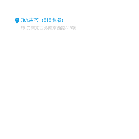
JitA吉答（818廣場）
靜 安南京西路南京西路818號