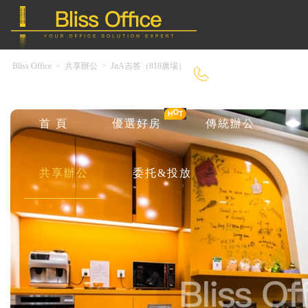
Bliss Office
>
共享辦公
>
JitA吉答（818廣場）
400-8090-550
首 頁
優選好房
傳統辦公
共享辦公
委托&投放