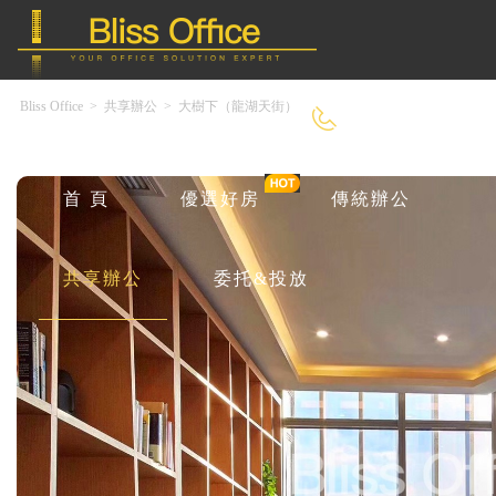
Bliss Office
>
共享辦公
>
大樹下（龍湖天街）
4000-966-918
首 頁
優選好房
傳統辦公
共享辦公
委托&投放