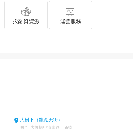
投融資資源
運營服務
大樹下（龍湖天街）
閔 行 大虹橋申濱南路1156號